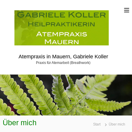
Z
u
m
I
n
h
a
Atempraxis in Mauern, Gabriele Koller
l
Praxis für Atemarbeit (Breathwork)
t
s
p
r
i
n
g
Über mich
Start
Über mich
e